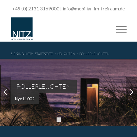
+49 (0) 2131 3169000
|
­info@mobiliar-im-freiraum.de
SIE SIND HIER:
STARTSEITE
/
LEUCHTEN
/
POLLERLEUCHTEN
POLLERLEUCHTEN
Nye L1002
1
2
3
4
5