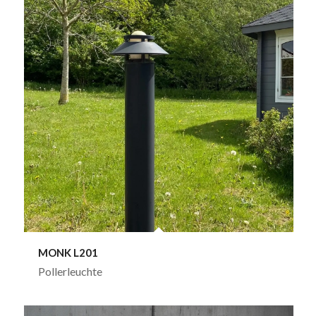
MONK L201
Pollerleuchte