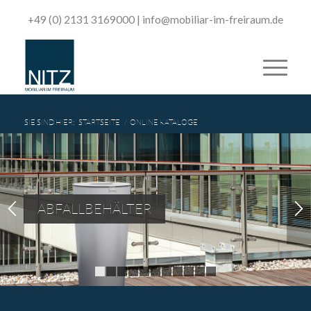
+49 (0) 2131 3169000
|
­info@mobiliar-im-freiraum.de
SIE SIND HIER:
STARTSEITE
/
ONLINE KATALOGE
ABFALLBEHÄLTER
1
2
3
4
5
6
7
8
9
10
11