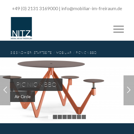
+49 (0) 2131 3169000
|
­info@mobiliar-im-freiraum.de
SIE SIND HIER:
STARTSEITE
/
MOBILIAR
/
PICNIC & BBQ
PIC NIC & BBQ
Air Circle
1
2
3
4
5
6
7
8