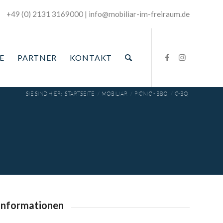
+49 (0) 2131 3169000
|
­info@mobiliar-im-freiraum.de
E
PARTNER
KONTAKT
SIE SIND HIER:
STARTSEITE
/
MOBILIAR
/
PICNIC - BBQ
/
C-BQ
informationen