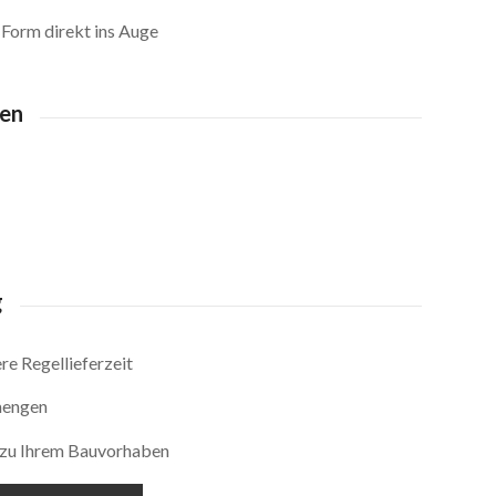
 Form direkt ins Auge
ten
g
e Regellieferzeit
mengen
s zu Ihrem Bauvorhaben