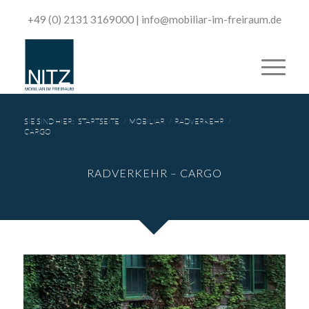
+49 (0) 2131 3169000
|
­info@mobiliar-im-freiraum.de
SIE SIND HIER:
STARTSEITE
/
MOBILIAR
/
RADVERKEHR
/
CARGO
RADVERKEHR – CARGO