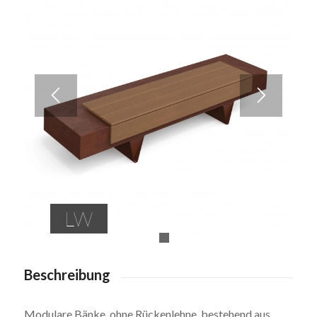
LW
1
2
Beschreibung
Modulare Bänke, ohne Rückenlehne, bestehend aus