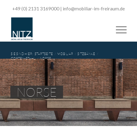
+49 (0) 2131 3169000
|
­info@mobiliar-im-freiraum.de
SIE SIND HIER:
STARTSEITE
/
MOBILIAR
/
SITZBÄNKE
/
CORTEN-STAHL
/
NORSE
NORSE