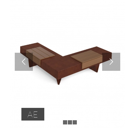
AE
1
2
3
4