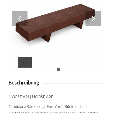
L
1
2
Beschreibung
NORSE A2I | NORSE A2E
Modulare Bänke in „L-Form“, mit Rückenlehne,
bestehend aus einer monolithischen Struktur und drei