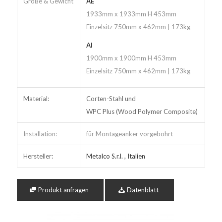
Größe & Gewicht
AE
1933mm x 1933mm H 453mm
Einzelsitz 750mm x 462mm | 173kg
AI
1900mm x 1900mm H 453mm
Einzelsitz 750mm x 462mm | 173kg
Material:
Corten-Stahl und
WPC Plus (Wood Polymer Composite)
Installation:
für Montageanker vorgebohrt
Hersteller:
Metalco S.r.l. , Italien
Produkt anfragen
Datenblatt