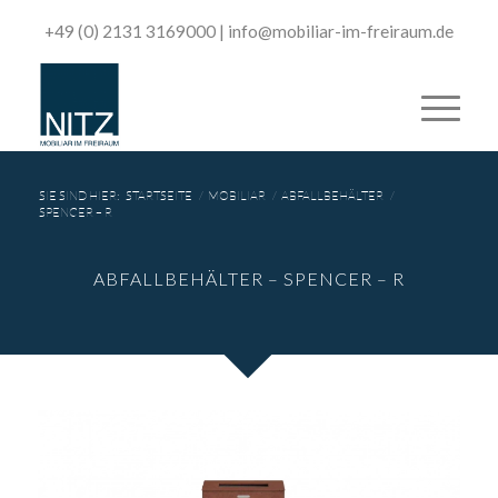
+49 (0) 2131 3169000
|
­info@mobiliar-im-freiraum.de
SIE SIND HIER:
STARTSEITE
/
MOBILIAR
/
ABFALLBEHÄLTER
/
SPENCER – R
ABFALLBEHÄLTER – SPENCER – R