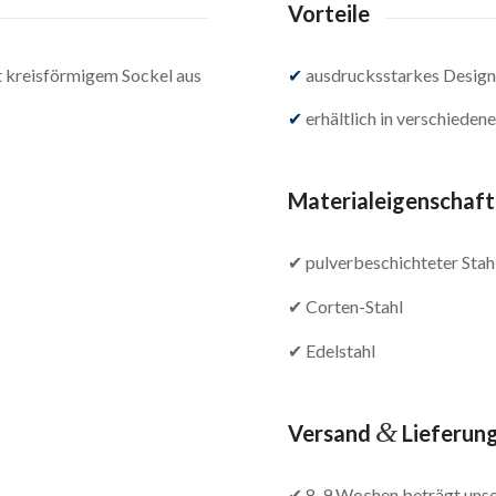
Vorteile
t kreisförmigem Sockel aus
✔
ausdrucksstarkes Desig
✔
erhältlich in verschieden
Materialeigenschaf
✔ pulverbeschichteter Stah
✔ Corten-Stahl
✔ Edelstahl
&
Versand
Lieferun
✔ 8-9 Wochen beträgt unser