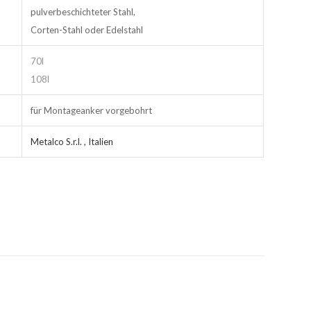
pulverbeschichteter Stahl,
Corten-Stahl oder Edelstahl
70l
108l
für Montageanker vorgebohrt
Metalco S.r.l. , Italien