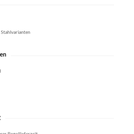
n
e Stahlvarianten
ten
l
g
er Regellieferzeit