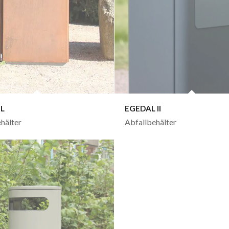
IL
EGEDAL II
hälter
Abfallbehälter