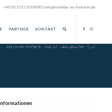
+49 (0) 2131 3169000
|
­info@mobiliar-im-freiraum.de
E
PARTNER
KONTAKT
SIE SIND HIER:
STARTSEITE
/
MOBILIAR
/
ABFALLBEHÄLTER
/
TULIP
informationen