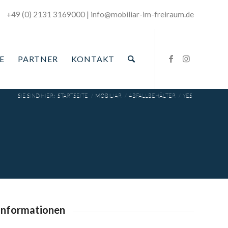
+49 (0) 2131 3169000
|
­info@mobiliar-im-freiraum.de
E
PARTNER
KONTAKT
SIE SIND HIER:
STARTSEITE
/
MOBILIAR
/
ABFALLBEHÄLTER
/
YES
informationen