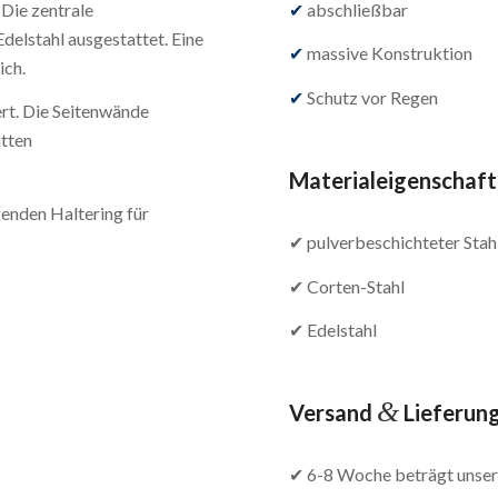
 Die zentrale
✔
abschließbar
delstahl ausgestattet. Eine
✔
massive Konstruktion
ich.
✔
Schutz vor Regen
rt. Die Seitenwände
atten
Materialeigenschaf
enden Haltering für
✔ pulverbeschichteter Stah
✔ Corten-Stahl
✔ Edelstahl
&
Versand
Lieferun
✔ 6-8 Woche beträgt unsere