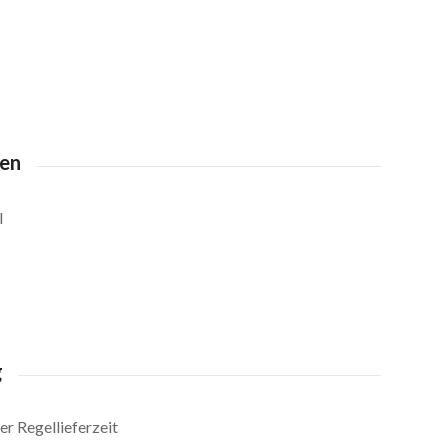
ten
l
g
r Regellieferzeit