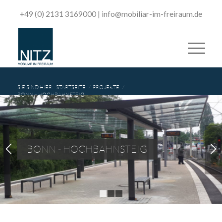
+49 (0) 2131 3169000
|
­info@mobiliar-im-freiraum.de
SIE SIND HIER:
STARTSEITE
/
PROJEKTE
/
BONN – HOCHBAHNSTEIG
BONN - HOCHBAHNSTEIG
1
2
3