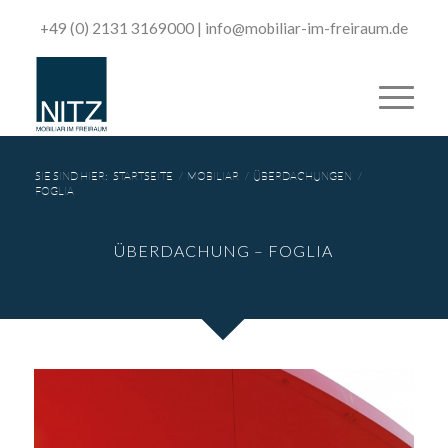
+49 (0) 2131 3169000
|
­info@mobiliar-im-freiraum.de
SIE SIND HIER:
STARTSEITE
/
MOBILIAR
/
ÜBERDACHUNGEN
/
FOGLIA
ÜBERDACHUNG – FOGLIA