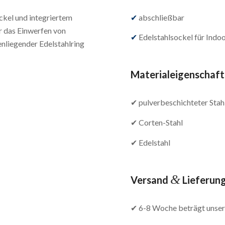
ckel und integriertem
✔
abschließbar
r das Einwerfen von
✔
Edelstahlsockel für Indoo
nliegender Edelstahlring
Materialeigenschaf
✔ pulverbeschichteter Stah
✔ Corten-Stahl
✔ Edelstahl
&
Versand
Lieferun
✔ 6-8 Woche beträgt unsere