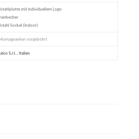
lstahlplatte mit individuellem Logo
henbecher
lstahl Sockel (Indoor)
 Montageanker vorgebohrt
lco S.r.l. , Italien