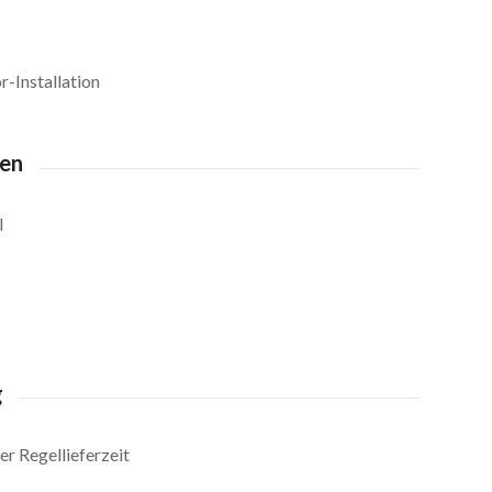
r-Installation
ten
l
g
r Regellieferzeit