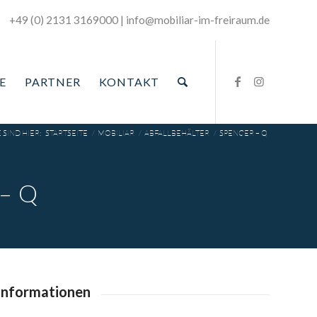
+49 (0) 2131 3169000
|
­info@mobiliar-im-freiraum.de
E
PARTNER
KONTAKT
E SIND HIER:
STARTSEITE
/
MOBILIAR
/
ABFALLBEHÄLTER
/
SPENCER – Q
– Q
informationen